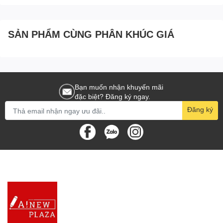
SẢN PHẨM CÙNG PHÂN KHÚC GIÁ
Bạn muốn nhận khuyến mãi
đặc biệt? Đăng ký ngay.
Đăng ký
Đặc Điểm Của Sản Phẩm
Dành cho những người đam mê sự chuyên nghiệp và tinh tế, file
bìa hồ sơ này là sự lựa chọn hoàn hảo cho việc tổ chức và bảo
quản tài liệu.
Thiết Kế Độc Đáo:
Nút cài bằng dây buộc, nhưng cực chắc
chắn. Thiết kế phù hợp với khổ giấy A4, giúp tài liệu nằm vững và
gọn gàng bên trong. Bìa cứng với đường hàn bền chắc, đảm bảo