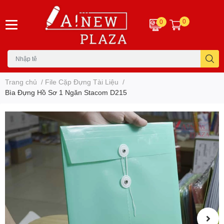
0
0
Trang chủ
/
File Cặp Đựng Tài Liệu
/
Bìa Đựng Hồ Sơ 1 Ngăn Stacom D215