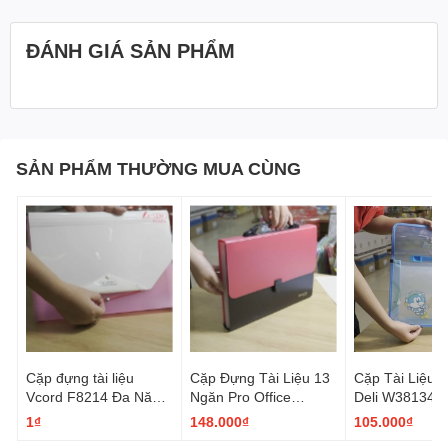
ĐÁNH GIÁ SẢN PHẨM
SẢN PHẨM THƯỜNG MUA CÙNG
Cặp đựng tài liệu
Cặp Đựng Tài Liệu 13
Cặp Tài Liệu 
Vcord F8214 Đa Năng
Ngăn Pro Office
Deli W38134
với 13 Ngăn
EF104
1₫
148.000₫
105.000₫