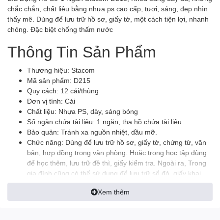
chắc chắn, chất liệu bằng nhựa ps cao cấp, tươi, sáng, đẹp nhìn
thấy mê. Dùng để lưu trữ hồ sơ, giấy tờ, một cách tiện lợi, nhanh
chóng. Đặc biệt chống thấm nước
Thông Tin Sản Phẩm
Thương hiệu: Stacom
Mã sản phẩm: D215
Quy cách: 12 cái/thùng
Đơn vị tính: Cái
Chất liệu: Nhựa PS, dày, sáng bóng
Số ngăn chứa tài liệu: 1 ngăn, tha hồ chứa tài liệu
Bảo quản: Tránh xa nguồn nhiệt, dầu mỡ.
Chức năng: Dùng để lưu trữ hồ sơ, giấy tờ, chứng từ, văn
bản, hợp đồng trong văn phòng. Hoặc trong học tập dùng
để học thêm, lưu trữ đề thì, giấy kiểm tra. Ngoài ra, Trong
gia đình cũng có thể sử dụng để lưu trữ sổ đỏ, giấy khai
sinh, giấy tờ đóng tiền điện, tiền nước...
Xem thêm
Khả năng lưu trữ được
50-100
tờ giấy khổ giấy A4