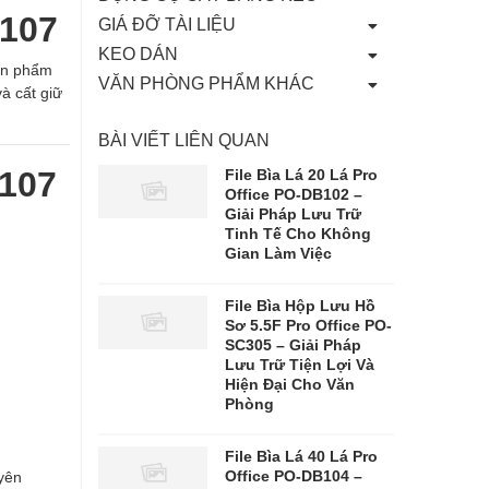
C107
GIÁ ĐỠ TÀI LIỆU
KEO DÁN
Sản phẩm
VĂN PHÒNG PHẨM KHÁC
à cất giữ
BÀI VIẾT LIÊN QUAN
C107
File Bìa Lá 20 Lá Pro
Office PO-DB102 –
Giải Pháp Lưu Trữ
Tinh Tế Cho Không
Gian Làm Việc
File Bìa Hộp Lưu Hồ
Sơ 5.5F Pro Office PO-
SC305 – Giải Pháp
Lưu Trữ Tiện Lợi Và
Hiện Đại Cho Văn
Phòng
File Bìa Lá 40 Lá Pro
Office PO-DB104 –
uyên