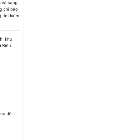
ợi và sang
g chỉ bảo
g tìm kiếm
h, khu
i Biên
eo dõi