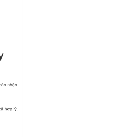
y
 còn nhận
ả hợp lý.