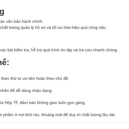
g
 các văn bản hành chính.
hất lượng quản lý hồ sơ và tối ưu hóa hiệu quả công việc.
 các bài kiểm tra, hỗ trợ quá trình ôn tập và tra cứu nhanh chóng.
hể:
p theo thứ tự ưu tiên hoặc theo chủ đề.
n nhãn để dễ dàng nhận dạng.
Bìa Hộp 7F, đảm bảo không gian luôn gọn gàng.
ản phẩm ở nơi khô ráo, thoáng mát để duy trì chất lượng lâu dài.