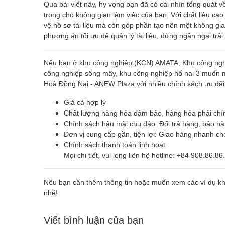
Qua bài viết này, hy vọng bạn đã có cái nhìn tổng quát 
trọng cho không gian làm việc của bạn. Với chất liệu cao
vệ hồ sơ tài liệu mà còn góp phần tạo nên một không gi
phương án tối ưu để quản lý tài liệu, đừng ngần ngại t
Nếu bạn ở khu công nghiệp (KCN) AMATA, Khu công nghiệ
công nghiệp sông mây, khu công nghiệp hố nai 3 muốn 
Hoà Đồng Nai - ANEW Plaza với nhiều chính sách ưu đãi
Giá cả hợp lý
Chất lượng hàng hóa đảm bảo, hàng hóa phải chí
Chính sách hậu mãi chu đáo: Đổi trả hàng, bảo hà
Đơn vị cung cấp gần, tiện lợi: Giao hàng nhanh ch
Chính sách thanh toán linh hoạt
Mọi chi tiết, vui lòng liên hệ hotline: +84 908.86.
Nếu bạn cần thêm thông tin hoặc muốn xem các ví dụ k
nhé!
Viết bình luận của bạn