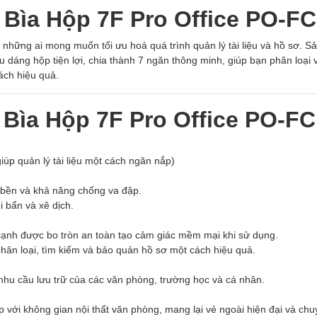
 Bìa Hộp 7F Pro Office PO-F
những ai mong muốn tối ưu hoá quá trình quản lý tài liệu và hồ sơ. 
 dáng hộp tiện lợi, chia thành 7 ngăn thông minh, giúp bạn phân loại v
cách hiệu quả.
 Bìa Hộp 7F Pro Office PO-F
iúp quản lý tài liệu một cách ngăn nắp)
 bền và khả năng chống va đập.
ụi bẩn và xê dịch.
 cạnh được bo tròn an toàn tạo cảm giác mềm mại khi sử dụng.
hân loại, tìm kiếm và bảo quản hồ sơ một cách hiệu quả.
 nhu cầu lưu trữ của các văn phòng, trường học và cá nhân.
 với không gian nội thất văn phòng, mang lại vẻ ngoài hiện đại và ch