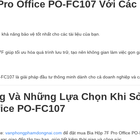
Pro Office PO-FC107 Với Các
hả năng bảo vệ tốt nhất cho các tài liệu của bạn.
F giúp tối ưu hóa quá trình lưu trữ, tạo nên không gian làm việc gọn 
-FC107 là giải pháp đầu tư thông minh dành cho cả doanh nghiệp và c
g Và Những Lựa Chọn Khi S
fice PO-FC107
te:
vanphongphamdongnai.com
để đặt mua Bìa Hộp 7F Pro Office PO
ợc giao đến tận tay bạn, giúp tiết kiệm thời gian và công sức.