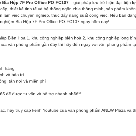
về
Bìa Hộp 7F Pro Office PO-FC107
– giải pháp lưu trữ hiện đại, tiện l
 cấp, thiết kế tinh tế và hệ thống ngăn chia thông minh, sản phẩm khôn
an làm việc chuyên nghiệp, thúc đẩy năng suất công việc. Nếu bạn đan
rải nghiệm Bìa Hộp 7F Pro Office PO-FC107 ngay hôm nay!
p Biên Hoà 1, khu công nghiệp biên hoà 2, khu công nghiệp long bìn
mua văn phòng phẩm gần đây thì hãy đến ngay với văn phòng phẩm tạ
nh hãng
nh và bảo trì
óng, tận nơi và miễn phí
86.65 để được tư vấn và hỗ trợ nhanh nhất!**
hác, hãy truy cập kênh Youtube của văn phòng phẩm ANEW Plaza và th