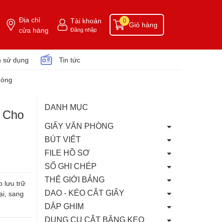
Địa chỉ
Tài khoản
0
Giỏ hàng
cửa hàng
Đăng nhập
 sử dụng
Tin tức
hòng
DANH MỤC
i Cho
GIẤY VĂN PHÒNG
BÚT VIẾT
FILE HỒ SƠ
SỔ GHI CHÉP
THẾ GIỚI BẢNG
 lưu trữ
DAO - KÉO CẮT GIẤY
ại, sang
DẬP GHIM
DỤNG CỤ CẮT BĂNG KEO