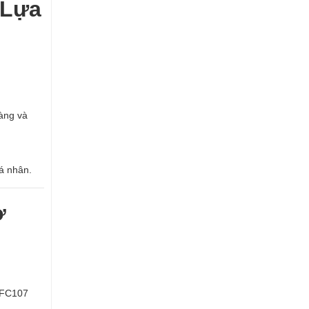
 Lựa
gàng và
á nhân.
ở
-FC107