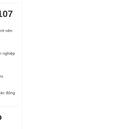
107
trở nên
n nghiệp
ệu.
 tác động
o