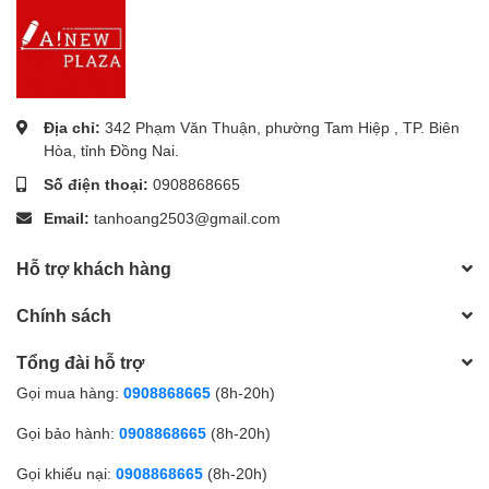
Màu giấy : trắng
Kích thước: 105x180mm
Địa chỉ:
342 Phạm Văn Thuận, phường Tam Hiệp , TP. Biên
Hòa, tỉnh Đồng Nai.
Đường kẻ : ngang
Số điện thoại:
0908868665
Số trang :80
Email:
tanhoang2503@gmail.com
Sản xuất : Việt Nam
Hỗ trợ khách hàng
Mẫu mã kiểu dáng như thế nào ?
Chính sách
Bên A! New chúng mình rất đa dạng mẫu mã từ những
Tổng đài hỗ trợ
kiểu đơn giản, dễ thương cho đến những kiểu cầu kì, sang
Gọi mua hàng:
0908868665
(8h-20h)
trọng sẽ đáp ứng được nhu cầu sử dụng của các bạn
Gọi bảo hành:
0908868665
(8h-20h)
Chất lượng sản phẩm ?
Gọi khiếu nại:
0908868665
(8h-20h)
Bên mình cam kết rằng tất cả sản phẩm đều là hàng chính