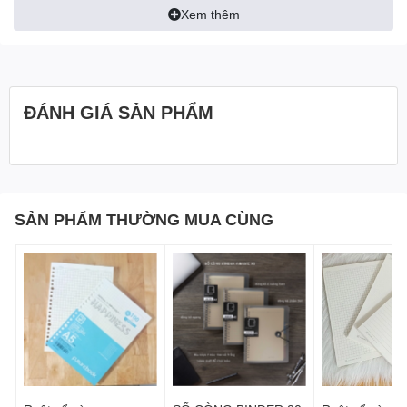
Xem thêm
thiệu cho các bạn một siêu phẩm đến từ nhà KLong đó là
Sổ bìa nhựa kẹp còng B5
đâyyy
Tại sao
sổ bìa nhựa kẹp còng B5
lại được ưu ái khi
được gọi là “ siêu phẩm ” ? Hãy cùng theo A! New khám
ĐÁNH GIÁ SẢN PHẨM
phá dòng sổ còng siêu hot này nhé
Sở hữu khổ giấy lớn với hai phần bìa. Bìa nhựa bên
ngoài và bìa giấy bên trong, giúp bảo vệ được ruột sổ
bên trong tốt hơn
SẢN PHẨM THƯỜNG MUA CÙNG
Sổ gáy còng B5
có phần bìa nhựa cứng cáp, bìa
giấy được sử dụng gam màu pastel dễ chịu, rất hài
hoà
Sổ bìa nhựa
có phần gáy còng dễ mở, nhưng cực kì