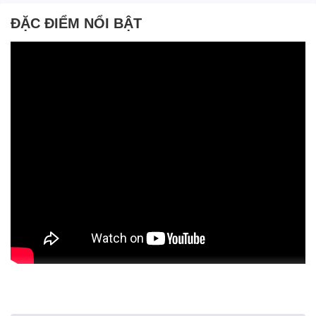
ĐẶC ĐIỂM NỔI BẬT
Hii, mình là A! New đây. Hôm nay A! New quay lại để giới