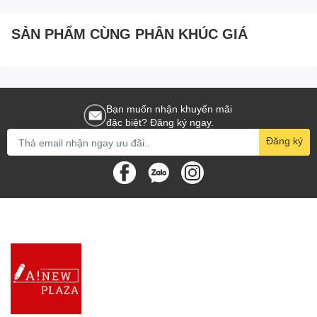
Bút nhỏ nhắn trang nhã thiết kế phù hợp với tay cầm nguồi
Bút có nắp đậy, nhìn thon gọn, xinh xắn và chắc chắn
SẢN PHẨM CÙNG PHÂN KHÚC GIÁ
Lợi ích:
Bút Gel Deli G12 dùng để viết trên giấy, tập học sinh, sổ tay
hoặc giấy chuyên dụng cho viết
Đầu bi nhỏ cho nét chữ thanh mảnh.
Bạn muốn nhận khuyến mãi
Cơ chế bấm nằm gọn dưới giắt bút, giúp thuận tay khi sử
đặc biệt? Đăng ký ngay.
dụng.
Đăng ký
Thay ruột khi hết mực.
Mua Bút Gel Deli G12 gần
nhất ở đâu tại Biên Hòa,
Đồng Nai ?
Văn phòng phẩm Biên Hòa, Đồng Nai - ANEW Plaza chuyên cung
cấp các loại
bút gel đủ các thương hiệu như Bút gel Thiên
Long, bút gel MG, bút bgel Deli và rất nhiều thương hiệu
khác.