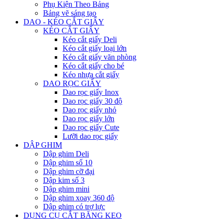
Phụ Kiện Theo Bảng
Bảng vẽ sáng tạo
DAO - KÉO CẮT GIẤY
KÉO CẮT GIẤY
Kéo cắt giấy Deli
Kéo cắt giấy loại lớn
Kéo cắt giấy văn phòng
Kéo cắt giấy cho bé
Kéo nhựa cắt giấy
DAO RỌC GIẤY
Dao rọc giấy Inox
Dao rọc giấy 30 độ
Dao rọc giấy nhỏ
Dao rọc giấy lớn
Dao rọc giấy Cute
Lưỡi dao rọc giấy
DẬP GHIM
Dập ghim Deli
Dập ghim số 10
Dập ghim cỡ đại
Dập kim số 3
Dập ghim mini
Dập ghim xoay 360 độ
Dập ghim có trợ lực
DỤNG CỤ CẮT BĂNG KEO