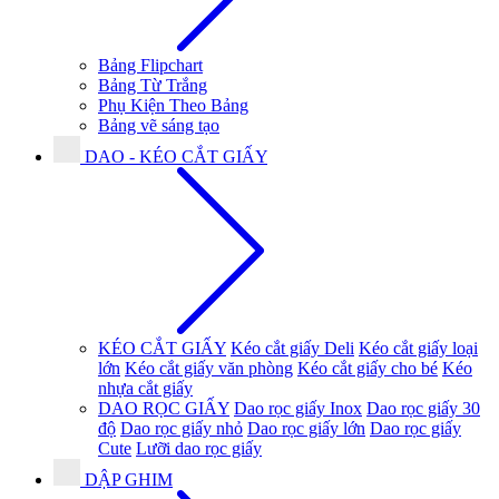
Bảng Flipchart
Bảng Từ Trắng
Phụ Kiện Theo Bảng
Bảng vẽ sáng tạo
DAO - KÉO CẮT GIẤY
KÉO CẮT GIẤY
Kéo cắt giấy Deli
Kéo cắt giấy loại
lớn
Kéo cắt giấy văn phòng
Kéo cắt giấy cho bé
Kéo
nhựa cắt giấy
DAO RỌC GIẤY
Dao rọc giấy Inox
Dao rọc giấy 30
độ
Dao rọc giấy nhỏ
Dao rọc giấy lớn
Dao rọc giấy
Cute
Lưỡi dao rọc giấy
DẬP GHIM