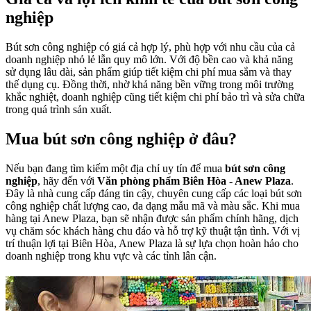
nghiệp
Bút sơn công nghiệp có giá cả hợp lý, phù hợp với nhu cầu của cả
doanh nghiệp nhỏ lẻ lẫn quy mô lớn. Với độ bền cao và khả năng
sử dụng lâu dài, sản phẩm giúp tiết kiệm chi phí mua sắm và thay
thế dụng cụ. Đồng thời, nhờ khả năng bền vững trong môi trường
khắc nghiệt, doanh nghiệp cũng tiết kiệm chi phí bảo trì và sửa chữa
trong quá trình sản xuất.
Mua bút sơn công nghiệp ở đâu?
Nếu bạn đang tìm kiếm một địa chỉ uy tín để mua
bút sơn công
nghiệp
, hãy đến với
Văn phòng phẩm Biên Hòa - Anew Plaza
.
Đây là nhà cung cấp đáng tin cậy, chuyên cung cấp các loại bút sơn
công nghiệp chất lượng cao, đa dạng mẫu mã và màu sắc. Khi mua
hàng tại Anew Plaza, bạn sẽ nhận được sản phẩm chính hãng, dịch
vụ chăm sóc khách hàng chu đáo và hỗ trợ kỹ thuật tận tình. Với vị
trí thuận lợi tại Biên Hòa, Anew Plaza là sự lựa chọn hoàn hảo cho
doanh nghiệp trong khu vực và các tỉnh lân cận.