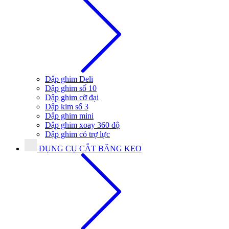
Dập ghim Deli
Dập ghim số 10
Dập ghim cỡ đại
Dập kim số 3
Dập ghim mini
Dập ghim xoay 360 độ
Dập ghim có trợ lực
DỤNG CỤ CẮT BĂNG KEO