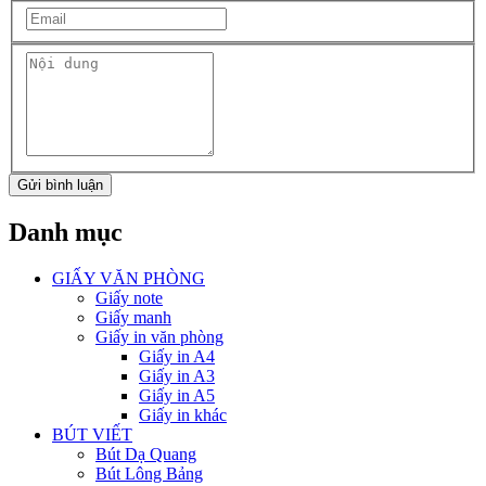
Gửi bình luận
Danh mục
GIẤY VĂN PHÒNG
Giấy note
Giấy manh
Giấy in văn phòng
Giấy in A4
Giấy in A3
Giấy in A5
Giấy in khác
BÚT VIẾT
Bút Dạ Quang
Bút Lông Bảng