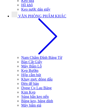
Keo sữa
Hồ khô
Keo nước dán giấy
VĂN PHÒNG PHẨM KHÁC
Nam Châm Đính Bảng Từ
Bàn Cắt Giấy
Máy Bấm Lỗ
Kẹp Bướm
Hộp cắm bút
Khay mực đóng dấu
Đèn để bàn
Dụng Cụ Lau Bảng
Kim Kẹp
Súng bắn keo nến
Băng keo, băng dính
Máy bấm giá