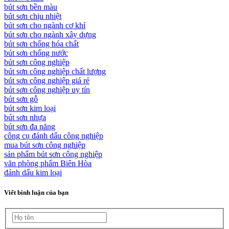
bút sơn bền màu
bút sơn chịu nhiệt
bút sơn cho ngành cơ khí
bút sơn cho ngành xây dựng
bút sơn chống hóa chất
bút sơn chống nước
bút sơn công nghiệp
bút sơn công nghiệp chất lượng
bút sơn công nghiệp giá rẻ
bút sơn công nghiệp uy tín
bút sơn gỗ
bút sơn kim loại
bút sơn nhựa
bút sơn đa năng
công cụ đánh dấu công nghiệp
mua bút sơn công nghiệp
sản phẩm bút sơn công nghiệp
văn phòng phẩm Biên Hòa
đánh dấu kim loại
Viết bình luận của bạn