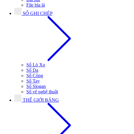
File bìa lá
SỔ GHI CHÉP
Sổ Lò Xo
Sổ Da
Sổ Còng
Sổ Tay
Sổ Slogan
Sổ vẽ nghệ thuật
THẾ GIỚI BẢNG