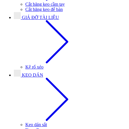
Cắt băng keo cầm tay
Cắt băng keo để bàn
GIÁ ĐỠ TÀI LIỆU
Kệ rổ xéo
KEO DÁN
Keo dán sắt