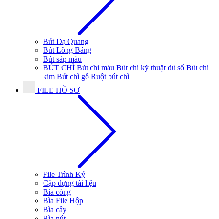
Bút Dạ Quang
Bút Lông Bảng
Bút sáp màu
BÚT CHÌ
Bút chì màu
Bút chì kỹ thuật đủ số
Bút chì
kim
Bút chì gỗ
Ruột bút chì
FILE HỒ SƠ
File Trình Ký
Cặp đựng tài liệu
Bìa còng
Bìa File Hộp
Bìa cây
Bìa nút