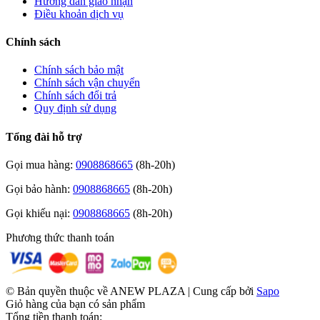
Hướng dẫn giao nhận
Điều khoản dịch vụ
Chính sách
Chính sách bảo mật
Chính sách vận chuyển
Chính sách đổi trả
Quy định sử dụng
Tổng đài hỗ trợ
Gọi mua hàng:
0908868665
(8h-20h)
Gọi bảo hành:
0908868665
(8h-20h)
Gọi khiếu nại:
0908868665
(8h-20h)
Phương thức thanh toán
© Bản quyền thuộc về ANEW PLAZA | Cung cấp bởi
Sapo
Giỏ hàng của bạn có
sản phẩm
Tổng tiền thanh toán: