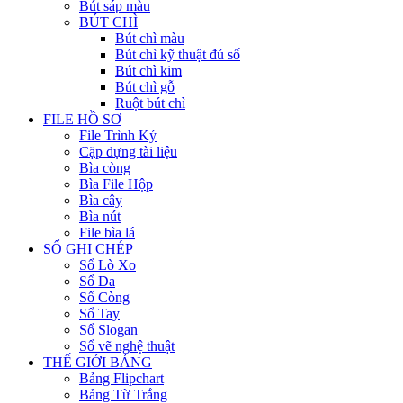
Bút sáp màu
BÚT CHÌ
Bút chì màu
Bút chì kỹ thuật đủ số
Bút chì kim
Bút chì gỗ
Ruột bút chì
FILE HỒ SƠ
File Trình Ký
Cặp đựng tài liệu
Bìa còng
Bìa File Hộp
Bìa cây
Bìa nút
File bìa lá
SỔ GHI CHÉP
Sổ Lò Xo
Sổ Da
Sổ Còng
Sổ Tay
Sổ Slogan
Sổ vẽ nghệ thuật
THẾ GIỚI BẢNG
Bảng Flipchart
Bảng Từ Trắng