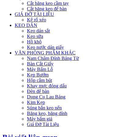
Cắt băng keo cầm tay
Cắt băng keo để bàn
GIÁ ĐỠ TÀI LIỆU
Kệ rổ xéo
KEO DÁN
Keo dán sắt
Keo sữa
Hồ khô
Keo nước dán giấy
VĂN PHÒNG PHẨM KHÁC
Nam Châm Đính Bảng Từ
Bàn Cắt Giấy
Máy Bấm Lỗ
Kẹp Bướm
Hộp cắm bút
Khay mực đóng dấu
Đèn để bàn
Dụng Cụ Lau Bảng
Kim Kẹp
Súng bắn keo nến
Băng keo, băng dính
Máy bấm giá
Giá Đỡ Tài Liệu