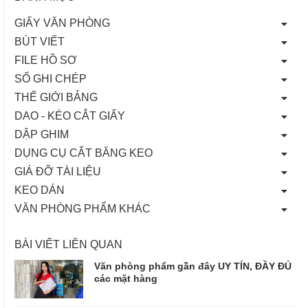
GIẤY VĂN PHÒNG
BÚT VIẾT
FILE HỒ SƠ
SỔ GHI CHÉP
THẾ GIỚI BẢNG
DAO - KÉO CẮT GIẤY
DẬP GHIM
DỤNG CỤ CẮT BĂNG KEO
GIÁ ĐỠ TÀI LIỆU
KEO DÁN
VĂN PHÒNG PHẨM KHÁC
BÀI VIẾT LIÊN QUAN
Văn phòng phẩm gần đây UY TÍN, ĐẦY ĐỦ
các mặt hàng