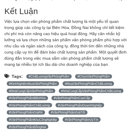
Kết Luận
Việc lựa chọn văn phòng phẩm chất lượng là một yếu tố quan
trọng giúp các công ty tại Biên Hòa, Đồng Nai không chỉ tiết kiệm
chi phí mà còn nâng cao hiệu quả hoạt động. Hãy cân nhắc kỹ
lưỡng và lựa chọn những sản phẩm văn phòng phẩm phù hợp với
nhu cầu và ngân sách của công ty, đồng thời tìm đến những nhà
cung cấp uy tín để đảm bảo chất lượng sản phẩm. Một quyết định
đúng đắn trong việc mua sắm văn phòng phẩm chất lượng sẽ
mang lại nhiều lợi ích lâu dài cho doanh nghiệp của bạn.
Tags:
#ChấtLượngVănPhòngPhẩm
#ChọnVănPhòngPhẩm
#KinhNghiệmMuaVănPhòngPhẩm
#MuaVănPhòngPhẩmChấtLượng
#NhàCungCấpVănPhòngPhẩm
#NhàCungCấpVănPhòngPhẩmChấtLượng
#VănPhòngPhẩmBiênHòa
#VănPhòngPhẩmCaoCấp
#VănPhòngPhẩmChấtLượng
#VănPhòngPhẩmDoanhNghiệp
#VănPhòngPhẩmGiáRẻ
#VănPhòngPhẩmGiáTốt
#VănPhòngPhẩmKhuCôngNghiệp
#VănPhòngPhẩmUyTín
#VănPhòngPhẩmĐồngNai