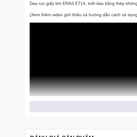
Dao rọc giấy lớn ERAS E714, lưỡi dao bằng thép không gỉ
(Xem thêm video giới thiệu và hướng dẫn cách sử dụn
Bạn đang tìm kiếm một công cụ cắt giấy hiệu quả và c