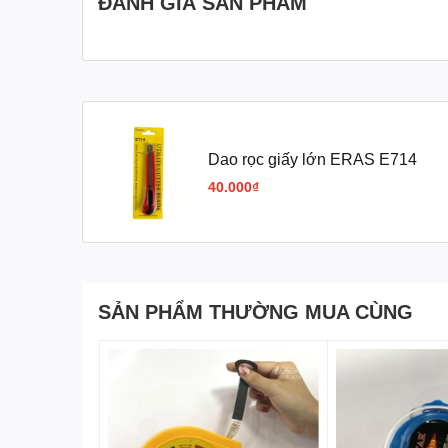
ĐÁNH GIÁ SẢN PHẨM
Thông số kỹ thuật:
Thiết kế: Với thiết kế đột phá và chất liệu cao c
Được thiết kế với sự chú trọng đến từng chi tiết
Dao rọc giấy lớn ERAS E714
40.000₫
Chất liệu lưỡi dao: Lưỡi dao sắc bén được làm t
khả năng cắt tuyệt vời, dao rọc giấy của chúng t
Khả năng cắt và các tín
SẢN PHẨM THƯỜNG MUA CÙNG
Sử dụng lưỡi dao nhỏ, cắt nhiều vật liệu: Con D
này tạo ra một công cụ linh hoạt và đa dụng cho
Cắt ALU
Cắt mica
Cắt tấm Foam