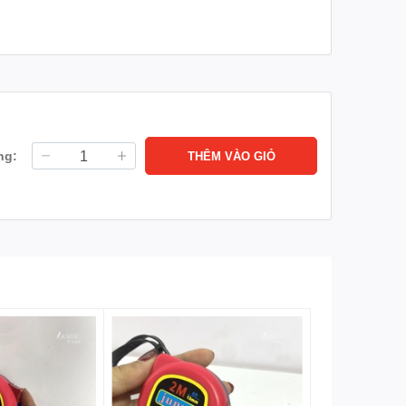
 trong việc cắt giấy một cách dễ dàng và chính xác.
o để đáp ứng mọi nhu cầu cắt giấy của bạn.
ng:
THÊM VÀO GIỎ
mà không gây rách hay nhòe giấy. Không chỉ dừng lại ở
có khả năng cắt vải, bìa cứng, hoặc nhựa mỏng. Điều