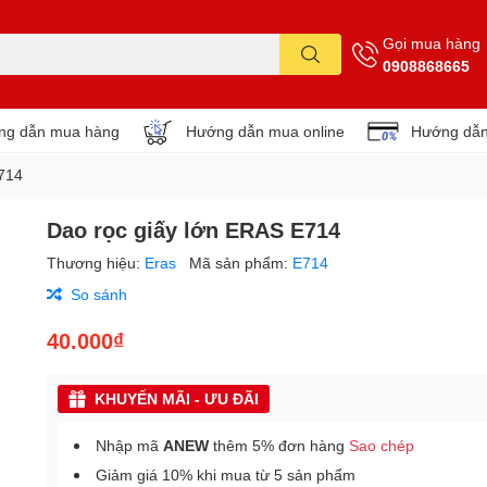
Gọi mua hàng
0908868665
ng dẫn mua hàng
Hướng dẫn mua online
Hướng dẫn
714
Dao rọc giấy lớn ERAS E714
Thương hiệu:
Eras
Mã sản phẩm:
E714
So sánh
40.000₫
KHUYẾN MÃI - ƯU ĐÃI
Nhập mã
ANEW
thêm 5% đơn hàng
Sao chép
Giảm giá 10% khi mua từ 5 sản phẩm