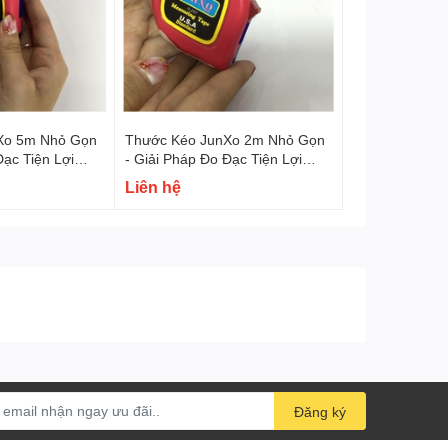
tôi cũng đã tích hợp một khóa an toàn để đảm bảo dao
Xo 5m Nhỏ Gọn
Thước Kéo JunXo 2m Nhỏ Gọn
Đạc Tiện Lợi
- Giải Pháp Đo Đạc Tiện Lợi
 Nghề
Cho Mọi Ngành Nghề
Liên hệ
ao sắc bén hơn
Đăng ký
dao bị cùn đi để dao sắc hơn.