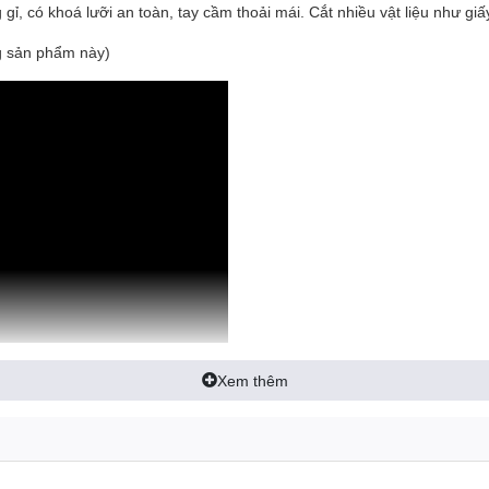
, có khoá lưỡi an toàn, tay cầm thoải mái. Cắt nhiều vật liệu như giấy
g sản phẩm này)
Xem thêm
huyên nghiệp? Đừng bỏ qua bài đánh giá và hướng dẫn sử dụng dao rọ