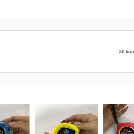
ấp, dao rọc giấy của chúng tôi sẽ trở thành đối tác đáng tin cậy của bạn
, dao rọc giấy của chúng tôi mang lại sự ổn định, sắc bén và độ bền ca
Số lượ
ừ thép không gỉ chất lượng cao, đảm bảo độ cắt chính xác và sạch sẽ 
ôi cũng được thiết kế với sự thoải mái và an toàn cho người sử dụng.
h năng khác:
ao rọc giấy ERAS E714 không chỉ giới hạn trong việc cắt giấy, mà còn 
 nhiều ứng dụng.