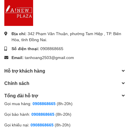
Địa chỉ:
342 Phạm Văn Thuận, phường Tam Hiệp , TP. Biên
Bảo quản:
Hòa, tỉnh Đồng Nai.
Số điện thoại:
0908868665
Bảo quản nơi khô ráo, thoáng mát, tránh tiếp xúc trực
tiếp với ánh nắng hoặc nhiệt độ cao.
Email:
tanhoang2503@gmail.com
Tránh tiếp xúc với chất hoá học, dung môi, hay các
Hỗ trợ khách hàng
chất lỏng khác
Chính sách
Không để gôm tiếp xúc với bề mặt bẩn, có dầu mỡ hay
chất dính.
Tổng đài hỗ trợ
Kiểm tra và thay gôm thường xuyên để chất lượng
Gọi mua hàng:
0908868665
(8h-20h)
gôm tẩy xóa tốt hơn.
Gọi bảo hành:
0908868665
(8h-20h)
Gọi khiếu nại:
0908868665
(8h-20h)