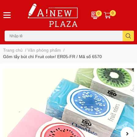
0
0
Trang chủ
/
Văn phòng phẩm
/
Gôm tẩy bút chì Fruit color/ ER05-FR / Mã số 6570