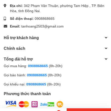
Địa chỉ:
342 Phạm Văn Thuận, phường Tam Hiệp , TP. Biên
Nơi gia công sản xuất: Trung Quốc
Hòa, tỉnh Đồng Nai.
Tính năng sản phẩm
Số điện thoại:
0908868665
Email:
tanhoang2503@gmail.com
Công suất mỗi lần bấm được 25-30 tờ giấy định lượng
70mgs
Hỗ trợ khách hàng
Chính sách
Độ sâu dập ghim có thể điều chỉnh (Giấy có thể nhét vào
Tổng đài hỗ trợ
sâu): 50mm
Gọi mua hàng:
0908868665
(8h-20h)
Gọi bảo hành:
0908868665
(8h-20h)
Hệ thống vận hành đơn giản, dễ sử dụng
Gọi khiếu nại:
0908868665
(8h-20h)
Tháo lắp kim dễ dàng
Phương thức thanh toán
(Mời bạn xem clip hướng dẫn cách thay ghim máy dập ghim Deli
0350)