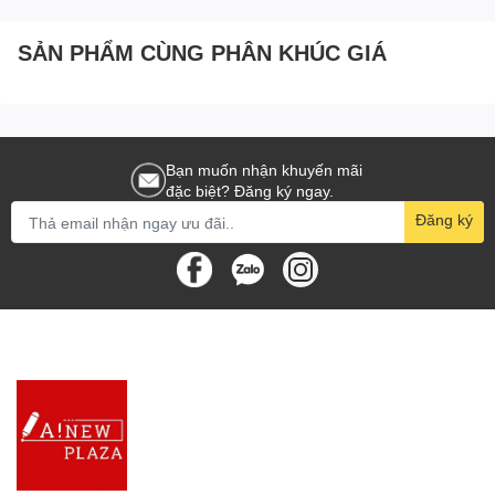
SẢN PHẨM CÙNG PHÂN KHÚC GIÁ
Bạn muốn nhận khuyến mãi
đặc biệt? Đăng ký ngay.
Đăng ký
Chất liệu thân máy bấm: Vỏ nhựa, thân inox bóng sáng
Đóng gói: 1 cái/hộp
Có thiết kế khe kiểm tra ghim còn hay hết, nên rất tiện lợi
khi sử dụng