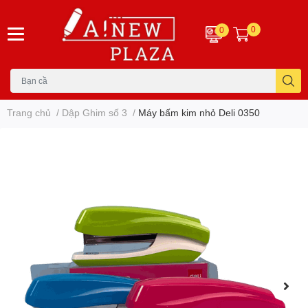
0
0
Trang chủ
/
Dập Ghim số 3
/
Máy bấm kim nhỏ Deli 0350