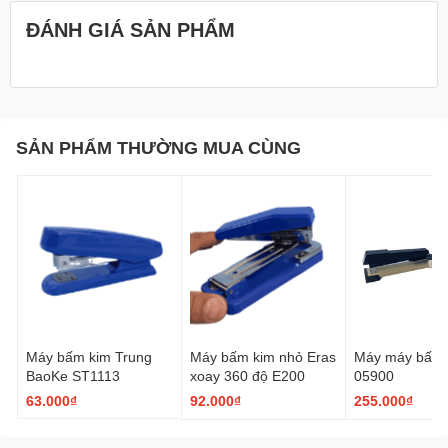
Sử dụng ghim bấm số 3 (24/6 hoặc 26/6)
ĐÁNH GIÁ SẢN PHẨM
SẢN PHẨM THƯỜNG MUA CÙNG
Mời bạn xem video phía dưới, bạn sẽ hiểu rõ hơn máy dập ghim
0350 của Deli
Máy bấm kim Trung
Máy bấm kim nhỏ Eras
Máy máy bấm 
BaoKe ST1113
xoay 360 độ E200
05900
63.000₫
92.000₫
255.000₫