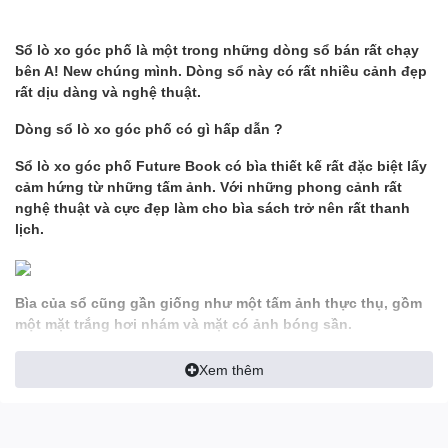
Sổ lò xo góc phố là một trong những dòng sổ bán rất chạy
bên A! New chúng mình. Dòng sổ này có rất nhiều cảnh đẹp
rất dịu dàng và nghệ thuật.
Dòng sổ lò xo góc phố có gì hấp dẫn ?
Sổ lò xo góc phố Future Book có bìa thiết kế rất đặc biệt lấy
cảm hứng từ những tấm ảnh. Với những phong cảnh rất
nghệ thuật và cực đẹp làm cho bìa sách trở nên rất thanh
lịch.
Bìa của sổ cũng gần giống như một tấm ảnh thực thụ, gồm
một mặt trắng hơi nhám và mặt có ảnh bóng sần.
Lò xo kép là loại rất thịnh hành hiện nay bởi tính tiện dụng
Xem thêm
của nó, vừa dễ lật lại còn dễ lấy trang rời.