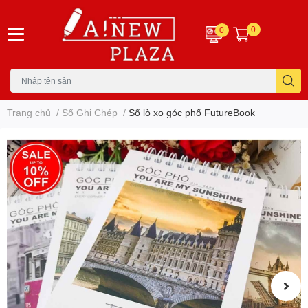
0
0
Trang chủ
/
Sổ Ghi Chép
/
Sổ lò xo góc phố FutureBook