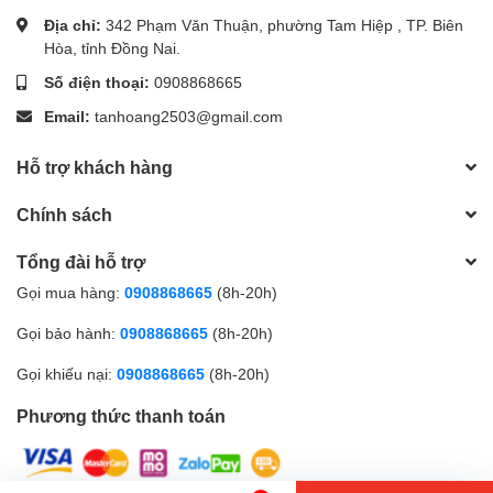
Địa chỉ:
342 Phạm Văn Thuận, phường Tam Hiệp , TP. Biên
Hòa, tỉnh Đồng Nai.
Số điện thoại:
0908868665
Email:
tanhoang2503@gmail.com
Hỗ trợ khách hàng
Chính sách
Tổng đài hỗ trợ
Gọi mua hàng:
0908868665
(8h-20h)
Gọi bảo hành:
0908868665
(8h-20h)
Loại giấy : Ford
Gọi khiếu nại:
0908868665
(8h-20h)
Màu giấy : trắng
Phương thức thanh toán
Khổ giấy : A6 104*148
Đường kẻ : ngang