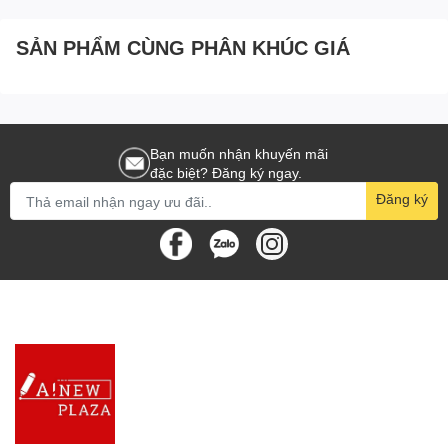
SẢN PHẨM CÙNG PHÂN KHÚC GIÁ
Bạn muốn nhận khuyến mãi
đặc biệt? Đăng ký ngay.
Đăng ký
Sổ lò xo kép góc phố có thành phần là giấy Ford và có kích
thước là A6.
Chiều dọc là chiều của sổ lò xo A6 này.
Mô tả chi tiết sản phẩm :
Sổ lò xo cảnh đẹp Future Book.