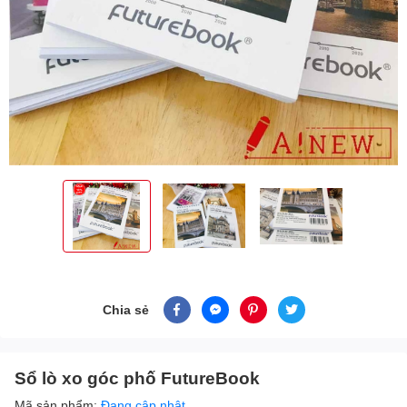
Chia sẻ
Sổ lò xo góc phố FutureBook
Mã sản phẩm:
Đang cập nhật