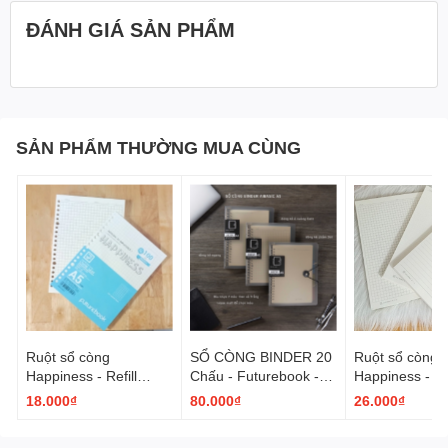
ĐÁNH GIÁ SẢN PHẨM
SẢN PHẨM THƯỜNG MUA CÙNG
Giấy có màu trắng, rất hiện đại và nhìn rõ chữ.
Dòng kẻ ngang cũng là kiểu dòng kẻ được ưa chuộng từ
trước đến nay, không bao giờ lỗi thời.
Ruột sổ còng
SỔ CÒNG BINDER 20
Ruột sổ còng
Happiness - Refill
Chấu - Futurebook -
Happiness - Ref
Page Khổ A5
A5
Page - B5
18.000₫
80.000₫
26.000₫