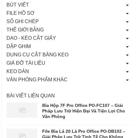
BÚT VIẾT
FILE HỒ SƠ
SỔ GHI CHÉP
THẾ GIỚI BẢNG
DAO - KÉO CẮT GIẤY
DẬP GHIM
DỤNG CỤ CẮT BĂNG KEO
GIÁ ĐỠ TÀI LIỆU
KEO DÁN
VĂN PHÒNG PHẨM KHÁC
BÀI VIẾT LIÊN QUAN
Bìa Hộp 7F Pro Office PO-FC107 – Giải
Pháp Lưu Trữ Hiện Đại Và Tiện Lợi Cho
Văn Phòng
File Bìa Lá 20 Lá Pro Office PO-DB102 –
Giải Pháp Lưu Trữ Tinh Tế Cho Không