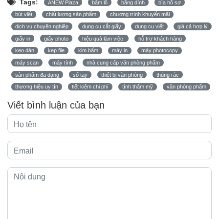
Tags:
ANEW Plaza
bấm lỗ
băng dính
bìa hồ sơ
bút viết
chất lượng sản phẩm
chương trình khuyến mãi
dịch vụ chuyên nghiệp
dụng cụ cắt giấy
dụng cụ viết
giá cả hợp lý
giấy in
giấy photo
hiệu quả làm việc.
hỗ trợ khách hàng
keo dán
kẹp file
kim bấm
máy in
máy photocopy
máy scan
máy tính
nhà cung cấp văn phòng phẩm
sản phẩm đa dạng
sổ tay
thiết bị văn phòng
thùng rác
thương hiệu uy tín
tiết kiệm chi phí
tính thẩm mỹ
văn phòng phẩm
Viết bình luận của bạn