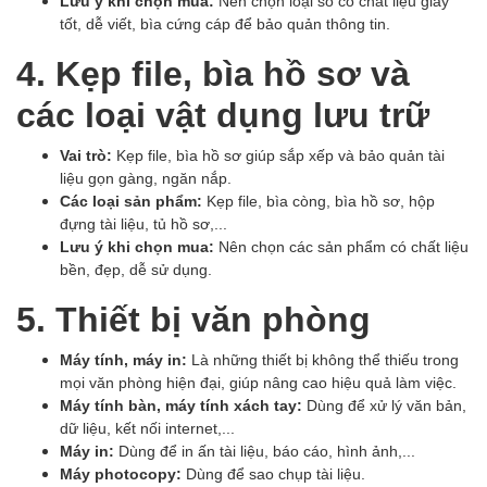
Lưu ý khi chọn mua:
Nên chọn loại sổ có chất liệu giấy
tốt, dễ viết, bìa cứng cáp để bảo quản thông tin.
4. Kẹp file, bìa hồ sơ và
các loại vật dụng lưu trữ
Vai trò:
Kẹp file, bìa hồ sơ giúp sắp xếp và bảo quản tài
liệu gọn gàng, ngăn nắp.
Các loại sản phẩm:
Kẹp file, bìa còng, bìa hồ sơ, hộp
đựng tài liệu, tủ hồ sơ,...
Lưu ý khi chọn mua:
Nên chọn các sản phẩm có chất liệu
bền, đẹp, dễ sử dụng.
5. Thiết bị văn phòng
Máy tính, máy in:
Là những thiết bị không thể thiếu trong
mọi văn phòng hiện đại, giúp nâng cao hiệu quả làm việc.
Máy tính bàn, máy tính xách tay:
Dùng để xử lý văn bản,
dữ liệu, kết nối internet,...
Máy in:
Dùng để in ấn tài liệu, báo cáo, hình ảnh,...
Máy photocopy:
Dùng để sao chụp tài liệu.