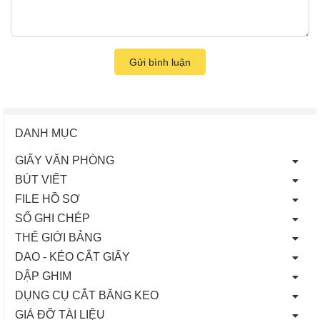
Gửi bình luận
DANH MỤC
GIẤY VĂN PHÒNG
BÚT VIẾT
FILE HỒ SƠ
SỔ GHI CHÉP
THẾ GIỚI BẢNG
DAO - KÉO CẮT GIẤY
DẬP GHIM
DỤNG CỤ CẮT BĂNG KEO
GIÁ ĐỠ TÀI LIỆU