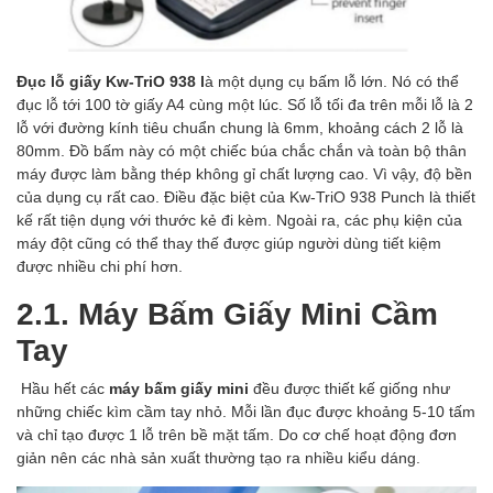
Đục lỗ giấy Kw-TriO 938 l
à một dụng cụ bấm lỗ lớn. Nó có thể
đục lỗ tới 100 tờ giấy A4 cùng một lúc. Số lỗ tối đa trên mỗi lỗ là 2
lỗ với đường kính tiêu chuẩn chung là 6mm, khoảng cách 2 lỗ là
80mm. Đồ bấm này có một chiếc búa chắc chắn và toàn bộ thân
máy được làm bằng thép không gỉ chất lượng cao. Vì vậy, độ bền
của dụng cụ rất cao. Điều đặc biệt của Kw-TriO 938 Punch là thiết
kế rất tiện dụng với thước kẻ đi kèm. Ngoài ra, các phụ kiện của
máy đột cũng có thể thay thế được giúp người dùng tiết kiệm
được nhiều chi phí hơn.
2.1. Máy Bấm Giấy Mini Cầm
Tay
Hầu hết các
máy bấm giấy mini
đều được thiết kế giống như
những chiếc kìm cầm tay nhỏ. Mỗi lần đục được khoảng 5-10 tấm
và chỉ tạo được 1 lỗ trên bề mặt tấm. Do cơ chế hoạt động đơn
giản nên các nhà sản xuất thường tạo ra nhiều kiểu dáng.