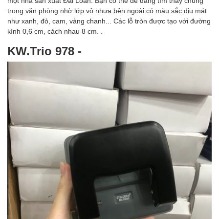
một nhà sản xuất Đài Loan. Bạn có thể dễ dàng tìm thấy chúng
trong văn phòng nhờ lớp vỏ nhựa bên ngoài có màu sắc dịu mát
như xanh, đỏ, cam, vàng chanh... Các lỗ tròn được tạo với đường
kính 0,6 cm, cách nhau 8 cm. .
KW.Trio 978 -