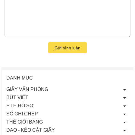
Gửi bình luận
DANH MỤC
GIẤY VĂN PHÒNG
BÚT VIẾT
FILE HỒ SƠ
SỔ GHI CHÉP
THẾ GIỚI BẢNG
DAO - KÉO CẮT GIẤY