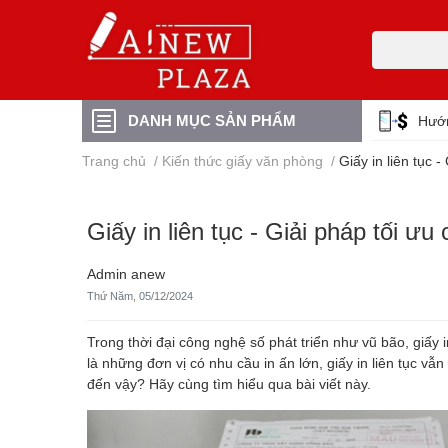
DANH MỤC SẢN PHẨM
Hướ
Trang chủ
/
Kiến thức giấy văn phòng
/
Giấy in liên tục 
Giấy in liên tục - Giải pháp tối ư
Admin anew
Thứ Năm, 05/12/2024
Trong thời đại công nghệ số phát triển như vũ bão, giấy i
là những đơn vị có nhu cầu in ấn lớn, giấy in liên tục vẫn
đến vậy? Hãy cùng tìm hiểu qua bài viết này.