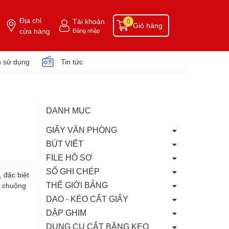
Địa chỉ
Tài khoản
0
Giỏ hàng
cửa hàng
Đăng nhập
 sử dụng
Tin tức
DANH MỤC
GIẤY VĂN PHÒNG
BÚT VIẾT
FILE HỒ SƠ
SỔ GHI CHÉP
, đặc biệt
THẾ GIỚI BẢNG
ưa chuộng
DAO - KÉO CẮT GIẤY
DẬP GHIM
DỤNG CỤ CẮT BĂNG KEO