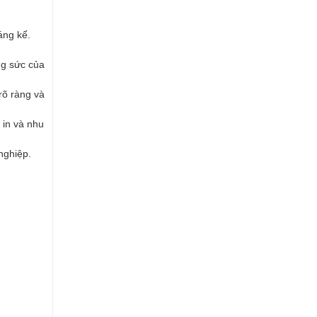
áng kể.
ng sức của
rõ ràng và
 in và nhu
 nghiệp.