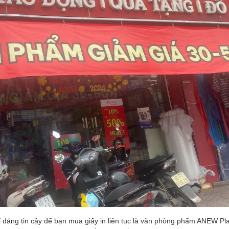
 đáng tin cậy để bạn mua giấy in liên tục là văn phòng phẩm ANEW Pla