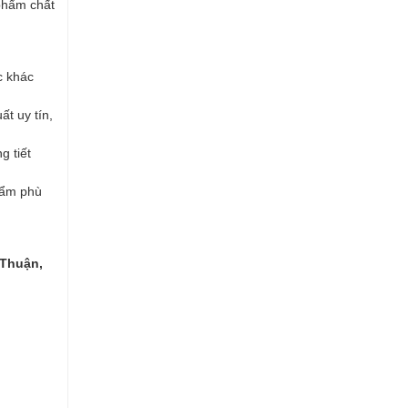
phẩm chất
c khác
t uy tín,
g tiết
hẩm phù
 Thuận,