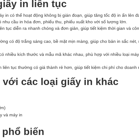
iấy in liên tục
áy in có thể hoạt động không bị gián đoạn, giúp tăng tốc độ in ấn lên đ
 nhu cầu in hóa đơn, phiếu thu, phiếu xuất kho với số lượng lớn.
iên tục diễn ra nhanh chóng và đơn giản, giúp tiết kiệm thời gian và cô
hường có độ trắng sáng cao, bề mặt mịn màng, giúp cho bản in sắc nét, 
c có nhiều kích thước và mẫu mã khác nhau, phù hợp với nhiều loại máy
in liên tục thường có giá thành rẻ hơn, giúp tiết kiệm chi phí cho doanh
 với các loại giấy in khác
ớn)
ấy và máy in
c phổ biến