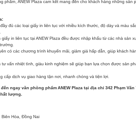
hòng phẩm, ANEW Plaza cam kết mang đến cho khách hàng những sản 
a:
y đủ các loại giấy in liên tục với nhiều kích thước, độ dày và màu sắ
.
giấy in liên tục tại ANEW Plaza đều được nhập khẩu từ các nhà sản xuấ
 trường.
n có các chương trình khuyến mãi, giảm giá hấp dẫn, giúp khách hàn
 tư vấn nhiệt tình, giàu kinh nghiệm sẽ giúp bạn lựa chọn được sản p
cấp dịch vụ giao hàng tận nơi, nhanh chóng và tiện lợi.
y đến ngay văn phòng phẩm ANEW Plaza tại địa chỉ 342 Phạm Văn
chất lượng.
Biên Hòa, Đồng Nai