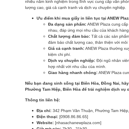
nhiều năm kinh nghiệm trong lĩnh vực cung cấp văn p
lượng cao, giá cả cạnh tranh và dịch vụ chuyên nghiệp.
Ưu điểm khi mua giấy in liên tục tại ANEW Plaz
Đa dạng sản phẩm:
ANEW Plaza cung cấp đầ
nhau, đáp ứng mọi nhu cầu của khách hàng
Chất lượng đảm bảo:
Tất cả các sản phẩm 
đảm bảo chất lượng cao, thân thiện với môi
Giá cả cạnh tranh:
ANEW Plaza thường xuyê
kiệm chi phí.
Dịch vụ chuyên nghiệp:
Đội ngũ nhân viên
hợp nhất với nhu cầu của mình.
Giao hàng nhanh chóng:
ANEW Plaza cung 
Nếu bạn đang sinh sống tại Biên Hòa, Đồng Nai, hã
Phường Tam Hiệp, Biên Hòa để trải nghiệm dịch vụ 
Thông tin liên hệ:
Địa chỉ:
342 Phạm Văn Thuận, Phường Tam Hiệp, 
Điện thoại:
[0908.86.86.65]
Website:
[nhasachanewplaza.com]
Giờ mở cửa:
7h30 - 21h30