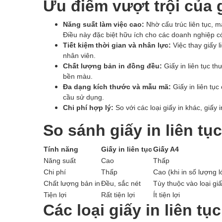
Ưu điểm vượt trội của g
Năng suất làm việc cao:
Nhờ cấu trúc liên tục, m
Điều này đặc biệt hữu ích cho các doanh nghiệp có
Tiết kiệm thời gian và nhân lực:
Việc thay giấy l
nhân viên.
Chất lượng bản in đồng đều:
Giấy in liên tục t
bền màu.
Đa dạng kích thước và mẫu mã:
Giấy in liên tụ
cầu sử dụng.
Chi phí hợp lý:
So với các loại giấy in khác, giấy 
So sánh giấy in liên tục
Tính năng
Giấy in liên tục
Giấy A4
Năng suất
Cao
Thấp
Chi phí
Thấp
Cao (khi in số lượng l
Chất lượng bản in
Đều, sắc nét
Tùy thuộc vào loại gi
Tiện lợi
Rất tiện lợi
Ít tiện lợi
Các loại giấy in liên tụ