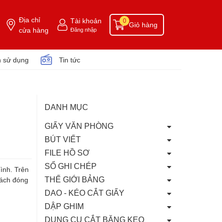
Địa chỉ
Tài khoản
0
Giỏ hàng
cửa hàng
Đăng nhập
 sử dụng
Tin tức
DANH MỤC
GIẤY VĂN PHÒNG
BÚT VIẾT
FILE HỒ SƠ
SỔ GHI CHÉP
ình. Trên
THẾ GIỚI BẢNG
cách đóng
DAO - KÉO CẮT GIẤY
DẬP GHIM
DỤNG CỤ CẮT BĂNG KEO