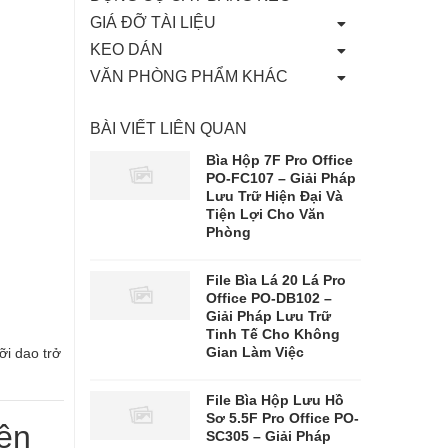
GIÁ ĐỠ TÀI LIỆU
KEO DÁN
VĂN PHÒNG PHẨM KHÁC
BÀI VIẾT LIÊN QUAN
Bìa Hộp 7F Pro Office
PO-FC107 – Giải Pháp
Lưu Trữ Hiện Đại Và
Tiện Lợi Cho Văn
Phòng
File Bìa Lá 20 Lá Pro
Office PO-DB102 –
Giải Pháp Lưu Trữ
Tinh Tế Cho Không
Gian Làm Việc
ỡi dao trở
File Bìa Hộp Lưu Hồ
Sơ 5.5F Pro Office PO-
ên
SC305 – Giải Pháp