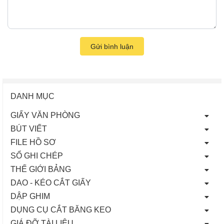
Gửi bình luận
DANH MỤC
GIẤY VĂN PHÒNG
BÚT VIẾT
FILE HỒ SƠ
SỔ GHI CHÉP
THẾ GIỚI BẢNG
DAO - KÉO CẮT GIẤY
DẬP GHIM
DỤNG CỤ CẮT BĂNG KEO
GIÁ ĐỠ TÀI LIỆU