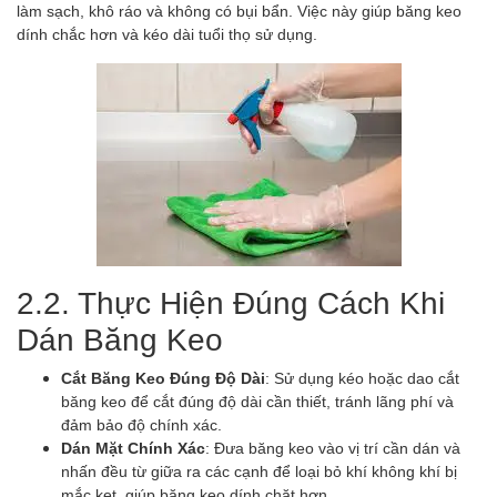
làm sạch, khô ráo và không có bụi bẩn. Việc này giúp băng keo
dính chắc hơn và kéo dài tuổi thọ sử dụng.
2.2. Thực Hiện Đúng Cách Khi
Dán Băng Keo
Cắt Băng Keo Đúng Độ Dài
: Sử dụng kéo hoặc dao cắt
băng keo để cắt đúng độ dài cần thiết, tránh lãng phí và
đảm bảo độ chính xác.
Dán Mặt Chính Xác
: Đưa băng keo vào vị trí cần dán và
nhấn đều từ giữa ra các cạnh để loại bỏ khí không khí bị
mắc kẹt, giúp băng keo dính chặt hơn.