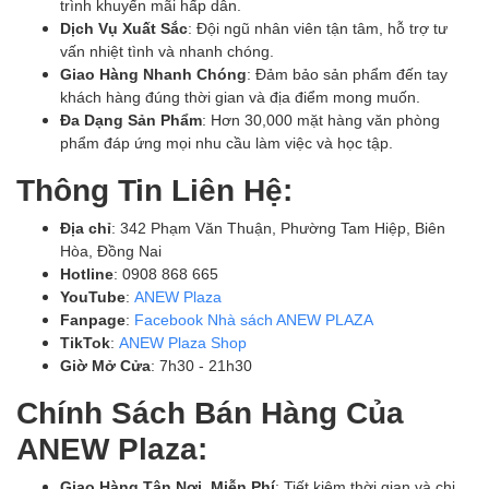
trình khuyến mãi hấp dẫn.
Dịch Vụ Xuất Sắc
: Đội ngũ nhân viên tận tâm, hỗ trợ tư
vấn nhiệt tình và nhanh chóng.
Giao Hàng Nhanh Chóng
: Đảm bảo sản phẩm đến tay
khách hàng đúng thời gian và địa điểm mong muốn.
Đa Dạng Sản Phẩm
: Hơn 30,000 mặt hàng văn phòng
phẩm đáp ứng mọi nhu cầu làm việc và học tập.
Thông Tin Liên Hệ:
Địa chỉ
: 342 Phạm Văn Thuận, Phường Tam Hiệp, Biên
Hòa, Đồng Nai
Hotline
: 0908 868 665
YouTube
:
ANEW Plaza
Fanpage
:
Facebook Nhà sách ANEW PLAZA
TikTok
:
ANEW Plaza Shop
Giờ Mở Cửa
: 7h30 - 21h30
Chính Sách Bán Hàng Của
ANEW Plaza:
Giao Hàng Tận Nơi, Miễn Phí
: Tiết kiệm thời gian và chi