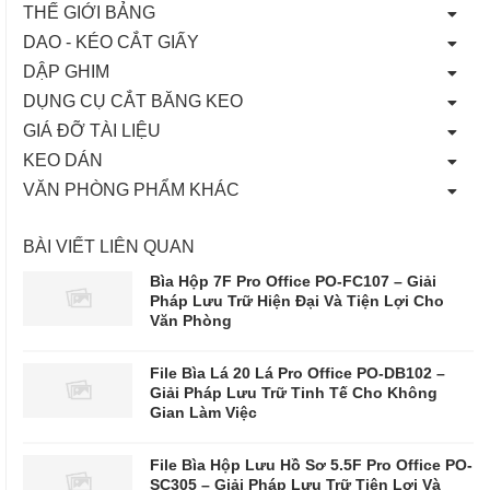
THẾ GIỚI BẢNG
DAO - KÉO CẮT GIẤY
DẬP GHIM
DỤNG CỤ CẮT BĂNG KEO
GIÁ ĐỠ TÀI LIỆU
KEO DÁN
VĂN PHÒNG PHẨM KHÁC
BÀI VIẾT LIÊN QUAN
Bìa Hộp 7F Pro Office PO-FC107 – Giải
Pháp Lưu Trữ Hiện Đại Và Tiện Lợi Cho
Văn Phòng
File Bìa Lá 20 Lá Pro Office PO-DB102 –
Giải Pháp Lưu Trữ Tinh Tế Cho Không
Gian Làm Việc
File Bìa Hộp Lưu Hồ Sơ 5.5F Pro Office PO-
SC305 – Giải Pháp Lưu Trữ Tiện Lợi Và