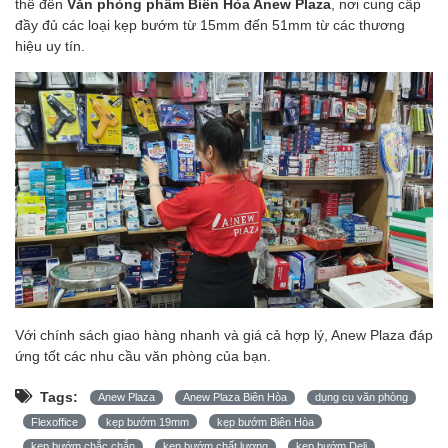
thể đến
Văn phòng phẩm Biên Hòa Anew Plaza
, nơi cung cấp
đầy đủ các loại kẹp bướm từ 15mm đến 51mm từ các thương
hiệu uy tín.
Với chính sách giao hàng nhanh và giá cả hợp lý, Anew Plaza đáp
ứng tốt các nhu cầu văn phòng của bạn.
Tags:
Anew Plaza
Anew Plaza Biên Hòa
dụng cụ văn phòng
Flexoffice
kẹp bướm 19mm
kẹp bướm Biên Hòa
kẹp bướm chắc chắn
kẹp bướm chất lượng
kẹp bướm Deli