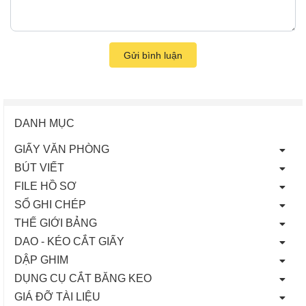
Gửi bình luận
DANH MỤC
GIẤY VĂN PHÒNG
BÚT VIẾT
FILE HỒ SƠ
SỔ GHI CHÉP
THẾ GIỚI BẢNG
DAO - KÉO CẮT GIẤY
DẬP GHIM
DỤNG CỤ CẮT BĂNG KEO
GIÁ ĐỠ TÀI LIỆU