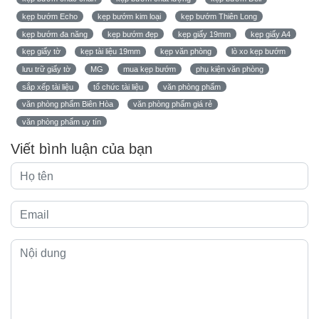
kẹp bướm Echo
kẹp bướm kim loại
kẹp bướm Thiên Long
kẹp bướm đa năng
kẹp bướm đẹp
kẹp giấy 19mm
kẹp giấy A4
kẹp giấy tờ
kẹp tài liệu 19mm
kẹp văn phòng
lò xo kẹp bướm
lưu trữ giấy tờ
MG
mua kẹp bướm
phụ kiện văn phòng
sắp xếp tài liệu
tổ chức tài liệu
văn phòng phẩm
văn phòng phẩm Biên Hòa
văn phòng phẩm giá rẻ
văn phòng phẩm uy tín
Viết bình luận của bạn