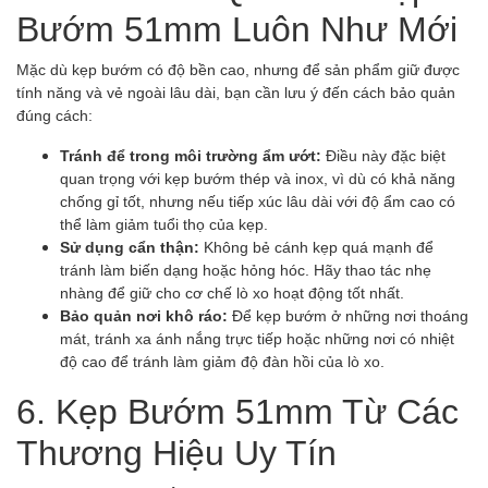
Bướm 51mm Luôn Như Mới
Mặc dù kẹp bướm có độ bền cao, nhưng để sản phẩm giữ được
tính năng và vẻ ngoài lâu dài, bạn cần lưu ý đến cách bảo quản
đúng cách:
Tránh để trong môi trường ẩm ướt:
Điều này đặc biệt
quan trọng với kẹp bướm thép và inox, vì dù có khả năng
chống gỉ tốt, nhưng nếu tiếp xúc lâu dài với độ ẩm cao có
thể làm giảm tuổi thọ của kẹp.
Sử dụng cẩn thận:
Không bẻ cánh kẹp quá mạnh để
tránh làm biến dạng hoặc hỏng hóc. Hãy thao tác nhẹ
nhàng để giữ cho cơ chế lò xo hoạt động tốt nhất.
Bảo quản nơi khô ráo:
Để kẹp bướm ở những nơi thoáng
mát, tránh xa ánh nắng trực tiếp hoặc những nơi có nhiệt
độ cao để tránh làm giảm độ đàn hồi của lò xo.
6. Kẹp Bướm 51mm Từ Các
Thương Hiệu Uy Tín