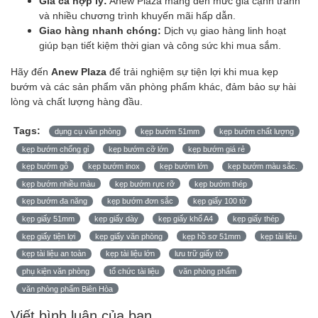
Giá cả hợp lý:
Anew Plaza mang đến mức giá cạnh tranh
và nhiều chương trình khuyến mãi hấp dẫn.
Giao hàng nhanh chóng:
Dịch vụ giao hàng linh hoạt
giúp bạn tiết kiệm thời gian và công sức khi mua sắm.
Hãy đến
Anew Plaza
để trải nghiệm sự tiện lợi khi mua kẹp
bướm và các sản phẩm văn phòng phẩm khác, đảm bảo sự hài
lòng và chất lượng hàng đầu.
Tags:
dụng cụ văn phòng
kẹp bướm 51mm
kẹp bướm chất lượng
kẹp bướm chống gỉ
kẹp bướm cỡ lớn
kẹp bướm giá rẻ
kẹp bướm gỗ
kẹp bướm inox
kẹp bướm lớn
kẹp bướm màu sắc.
kẹp bướm nhiều màu
kẹp bướm rực rỡ
kẹp bướm thép
kẹp bướm đa năng
kẹp bướm đơn sắc
kẹp giấy 100 tờ
kẹp giấy 51mm
kẹp giấy dày
kẹp giấy khổ A4
kẹp giấy thép
kẹp giấy tiện lợi
kẹp giấy văn phòng
kẹp hồ sơ 51mm
kẹp tài liệu
kẹp tài liệu an toàn
kẹp tài liệu lớn
lưu trữ giấy tờ
phụ kiện văn phòng
tổ chức tài liệu
văn phòng phẩm
văn phòng phẩm Biên Hòa
Viết bình luận của bạn