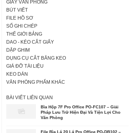
GIẤY VĂN PHÒNG
BÚT VIẾT
FILE HỒ SƠ
SỔ GHI CHÉP
THẾ GIỚI BẢNG
DAO - KÉO CẮT GIẤY
DẬP GHIM
DỤNG CỤ CẮT BĂNG KEO
GIÁ ĐỠ TÀI LIỆU
KEO DÁN
VĂN PHÒNG PHẨM KHÁC
BÀI VIẾT LIÊN QUAN
Bìa Hộp 7F Pro Office PO-FC107 – Giải
Pháp Lưu Trữ Hiện Đại Và Tiện Lợi Cho
Văn Phòng
File Bìa Lá 20 Lá Pro Office PO-DB102 –