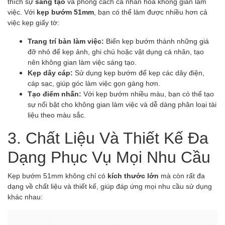
thích sự
sáng tạo
và phong cách cá nhân hóa không gian làm
việc. Với
kẹp bướm 51mm
, bạn có thể làm được nhiều hơn cả
việc kẹp giấy tờ:
Trang trí bàn làm việc:
Biến kẹp bướm thành những giá
đỡ nhỏ để kẹp ảnh, ghi chú hoặc vật dụng cá nhân, tạo
nên không gian làm việc sáng tạo.
Kẹp dây cáp:
Sử dụng kẹp bướm để kẹp các dây điện,
cáp sạc, giúp góc làm việc gọn gàng hơn.
Tạo điểm nhấn:
Với kẹp bướm nhiều màu, bạn có thể tạo
sự nổi bật cho không gian làm việc và dễ dàng phân loại tài
liệu theo màu sắc.
3. Chất Liệu Và Thiết Kế Đa
Dạng Phục Vụ Mọi Nhu Cầu
Kẹp bướm 51mm không chỉ có
kích thước lớn
mà còn rất đa
dạng về chất liệu và thiết kế, giúp đáp ứng mọi nhu cầu sử dụng
khác nhau: