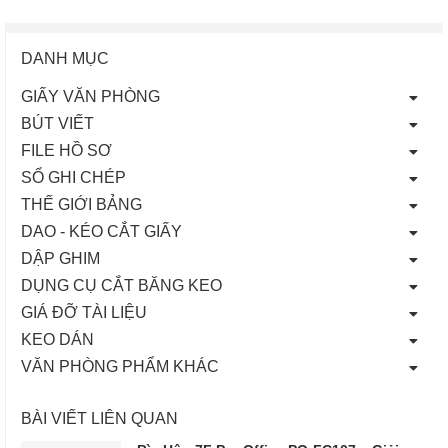
DANH MỤC
GIẤY VĂN PHÒNG
BÚT VIẾT
FILE HỒ SƠ
SỔ GHI CHÉP
THẾ GIỚI BẢNG
DAO - KÉO CẮT GIẤY
DẬP GHIM
DỤNG CỤ CẮT BĂNG KEO
GIÁ ĐỠ TÀI LIỆU
KEO DÁN
VĂN PHÒNG PHẨM KHÁC
BÀI VIẾT LIÊN QUAN