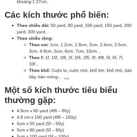
khoảng 1.27cm.
Các kích thước phổ biến:
Theo chiều dài:
50 yard, 80 yard, 100 yard, 150 yard, 200
yard, 300 yard...
Theo chiều rộng:
Theo cm:
1cm, 1.2cm, 1.8cm, 2cm, 2.4cm, 2.5cm,
3cm, 4.8cm, 5cm, 6cm, 7cm, 10cm...
Theo f:
1f, 1f2, 1f8, 2f, 2f4, 2f5, 3f, 4f8, 5f, 6f, 7f,
10f...
Theo khổ:
Cuộn to, cuộn nhỏ, khổ lớn, khổ nhỏ, bản
dày, bản mỏng...
Một số kích thước tiêu biểu
thường gặp:
4.8cm x 80 yard (4f8 – 80y)
4.8 cm x 100 yard (4f8 – 100y)
5cm x 50 yard (5f – 50y)
5cm x 80 yard (5f – 80y)
5cm x 100 yard (5f – 100y)