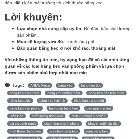
dán, điều kiện môi trường và kích thước băng keo.
Lời khuyên:
Lựa chọn nhà cung cấp uy tín:
Để đảm bảo chất lượng
sản phẩm.
Mua số lượng vừa đủ:
Tránh lãng phí.
Bảo quản băng keo ở nơi khô ráo, thoáng mát.
Với những thông tin trên, hy vọng bạn đã có cái nhìn tổng
quan về các loại băng keo văn phòng phẩm và lựa chọn
được sản phẩm phù hợp nhất cho mìn
Tags:
ANEW Plaza
băng keo
băng keo bọt
băng keo chịu nhiệt
băng keo chống thấm
băng keo dán tem nhãn
băng keo giấy
băng keo hai mặt
băng keo trong suốt
băng keo văn phòng
bảo quản băng keo
bảo quản tài liệu
Biên Hòa
chất lượng băng keo
dịch vụ chuyên nghiệp
giá cả cạnh tranh
giao hàng nhanh chóng
khuyến mãi hấp dẫn
kích thước băng keo
lựa chọn băng keo
mua băng keo
mua sắm trực tuyến
nhân viên tận tâm
sản phẩm đa dạng