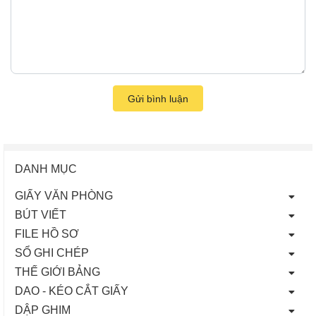
Gửi bình luận
DANH MỤC
GIẤY VĂN PHÒNG
BÚT VIẾT
FILE HỒ SƠ
SỔ GHI CHÉP
THẾ GIỚI BẢNG
DAO - KÉO CẮT GIẤY
DẬP GHIM