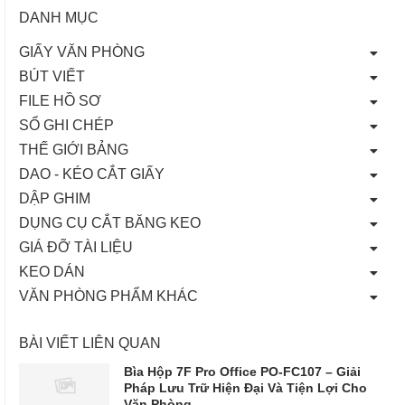
DANH MỤC
GIẤY VĂN PHÒNG
BÚT VIẾT
FILE HỒ SƠ
SỔ GHI CHÉP
THẾ GIỚI BẢNG
DAO - KÉO CẮT GIẤY
DẬP GHIM
DỤNG CỤ CẮT BĂNG KEO
GIÁ ĐỠ TÀI LIỆU
KEO DÁN
VĂN PHÒNG PHẨM KHÁC
BÀI VIẾT LIÊN QUAN
Bìa Hộp 7F Pro Office PO-FC107 – Giải
Pháp Lưu Trữ Hiện Đại Và Tiện Lợi Cho
Văn Phòng