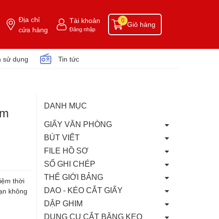
Địa chỉ
Tài khoản
0
Giỏ hàng
cửa hàng
Đăng nhập
 sử dụng
Tin tức
DANH MỤC
àm
GIẤY VĂN PHÒNG
BÚT VIẾT
FILE HỒ SƠ
SỔ GHI CHÉP
THẾ GIỚI BẢNG
iệm thời
DAO - KÉO CẮT GIẤY
bạn không
DẬP GHIM
DỤNG CỤ CẮT BĂNG KEO