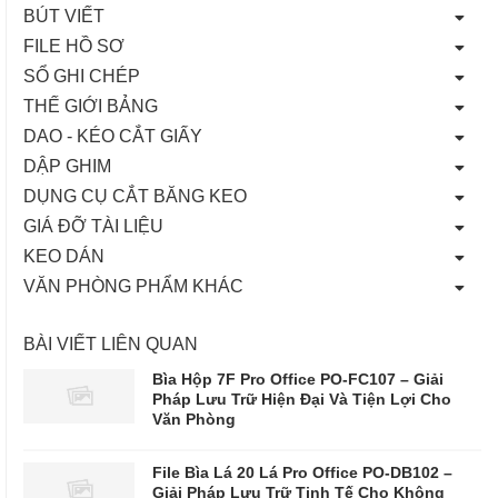
BÚT VIẾT
FILE HỒ SƠ
SỔ GHI CHÉP
THẾ GIỚI BẢNG
DAO - KÉO CẮT GIẤY
DẬP GHIM
DỤNG CỤ CẮT BĂNG KEO
GIÁ ĐỠ TÀI LIỆU
KEO DÁN
VĂN PHÒNG PHẨM KHÁC
BÀI VIẾT LIÊN QUAN
Bìa Hộp 7F Pro Office PO-FC107 – Giải
Pháp Lưu Trữ Hiện Đại Và Tiện Lợi Cho
Văn Phòng
File Bìa Lá 20 Lá Pro Office PO-DB102 –
Giải Pháp Lưu Trữ Tinh Tế Cho Không