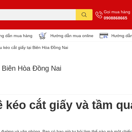
Gọi mua hàng
0908868665
ng dẫn mua hàng
Hướng dẫn mua online
Hướng dẫn
u kéo cắt giấy tại Biên Hòa Đồng Nai
ại Biên Hòa Đồng Nai
ề kéo cắt giấy và tầm q
ọc đường và văn phòng. Bạn có bao giờ tự hỏi làm thế nào mà một chiếc