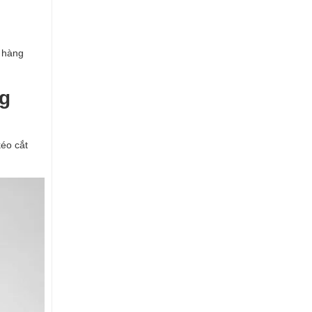
c hàng
ng
kéo cắt