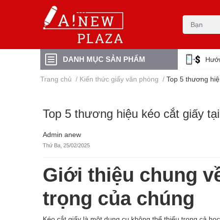
DANH MỤC SẢN PHẨM
Hướ
Trang chủ
/
Kiến thức giấy văn phòng
/
Top 5 thương hiệ
Top 5 thương hiệu kéo cắt giấy t
Admin anew
Thứ Ba, 25/02/2025
Giới thiệu chung v
trọng của chúng
Kéo cắt giấy là một dụng cụ không thể thiếu trong cả h