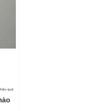
hiệu quả.
hào