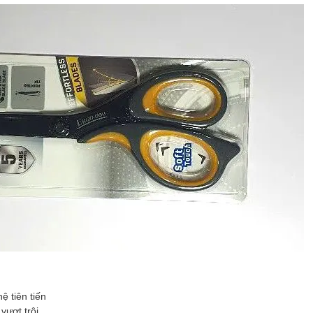
ệ tiên tiến
vượt trội