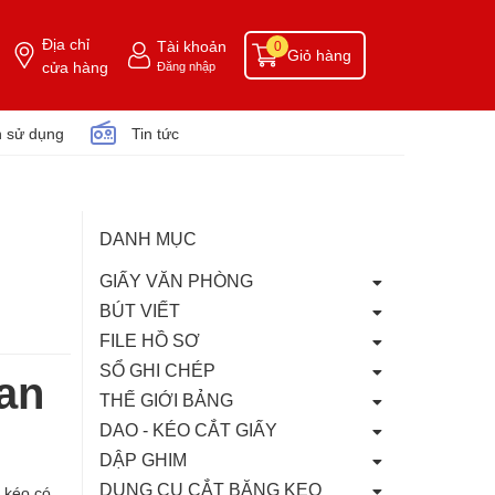
Địa chỉ
Tài khoản
0
Giỏ hàng
cửa hàng
Đăng nhập
 sử dụng
Tin tức
DANH MỤC
GIẤY VĂN PHÒNG
BÚT VIẾT
FILE HỒ SƠ
SỔ GHI CHÉP
uan
THẾ GIỚI BẢNG
DAO - KÉO CẮT GIẤY
DẬP GHIM
DỤNG CỤ CẮT BĂNG KEO
 kéo có