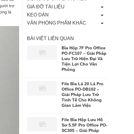
gười trợ
GIÁ ĐỠ TÀI LIỆU
ượng là
KEO DÁN
VĂN PHÒNG PHẨM KHÁC
BÀI VIẾT LIÊN QUAN
Bìa Hộp 7F Pro Office
PO-FC107 – Giải Pháp
Lưu Trữ Hiện Đại Và
Tiện Lợi Cho Văn
Phòng
File Bìa Lá 20 Lá Pro
Office PO-DB102 –
Giải Pháp Lưu Trữ
Tinh Tế Cho Không
Gian Làm Việc
File Bìa Hộp Lưu Hồ
Sơ 5.5F Pro Office PO-
SC305 – Giải Pháp